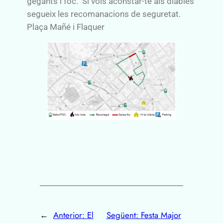
gegants i foc. Si vols aconstar-te als diables
segueix les recomanacions de seguretat.
Plaça Mañé i Flaquer
←
Anterior:
El
Següent:
Festa Major