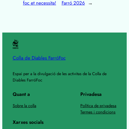
foc et necessita!
Farró 2026
→
Colla de Diables FarróFoc
Espai per a la divulgació de les activitas de la Colla de
Diables FarróFoc
Quant a
Privadesa
Sobre la colla
Política de privadesa
Termes i condicions
Xarxes socials