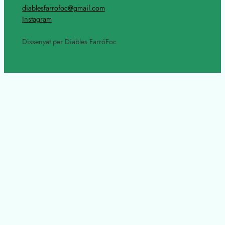
diablesfarrofoc@gmail.com
Instagram
Dissenyat per Diables FarróFoc